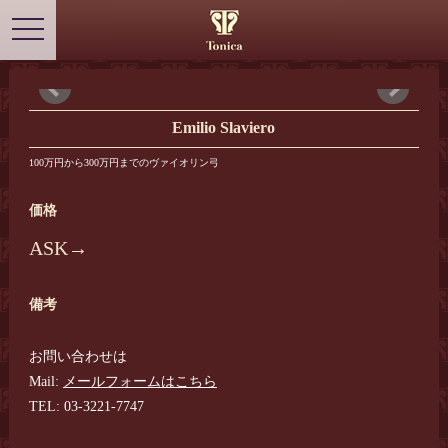
ヴァイオリン、ヴィオラ、チェロ、弓 の 販売・修理｜東京都千代田区、市ヶ谷駅の弦楽器専門店
弦楽器 Tonica
toggle
navigation
Emilio Slaviero
100万円から300万円までのヴァイオリン弓
価格
ASK→
備考
お問い合わせは
Mail:
メールフォームはこちら
TEL: 03-3221-7747